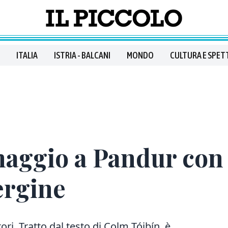
ITALIA
ISTRIA - BALCANI
MONDO
CULTURA E SPET
omaggio a Pandur con 
ergine
ri. Tratto dal testo di Colm Tóibín, è