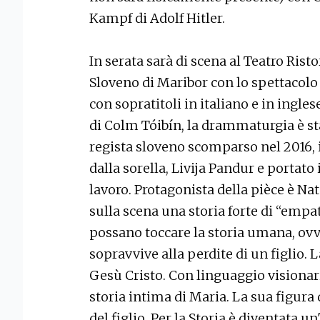
Kampf di Adolf Hitler.
In serata sarà di scena al Teatro Risto
Sloveno di Maribor con lo spettacolo
con sopratitoli in italiano e in ingles
di Colm Tóibín, la drammaturgia è s
regista sloveno scomparso nel 2016, i
dalla sorella, Livija Pandur e portat
lavoro. Protagonista della pièce è Na
sulla scena una storia forte di “empat
possano toccare la storia umana, ov
sopravvive alla perdite di un figlio. L
Gesù Cristo. Con linguaggio visionari
storia intima di Maria. La sua figura
del figlio. Per la Storia è diventata un