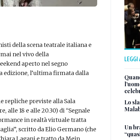
isti della scena teatrale italiana e
rmai nel vivo della
LEGGI
eekend aperto nel segno
 edizione, l’ultima firmata dalla
Quand
l’uom
celeb
e repliche previste alla Sala
Lo sla
Malab
e, alle 18 e alle 20.30) di “Segnale
ormance in realtà virtuale tratta
Un bra
taglia”, scritto da Elio Germano (che
“quas
hiara Lagani e tratto da Mein