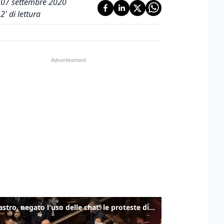
07 settembre 2020
2
' di lettura
Delmastro, negato l'uso delle chat: le proteste di Avs e M5s