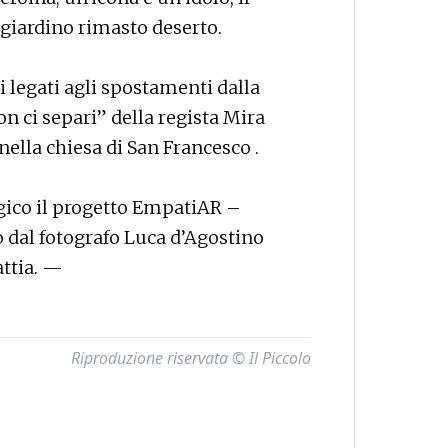
 giardino rimasto deserto.
 legati agli spostamenti dalla
n ci separi” della regista Mira
ella chiesa di San Francesco .
gico il progetto EmpatiAR –
to dal fotografo Luca d’Agostino
ttia. —
Riproduzione riservata © Il Piccolo