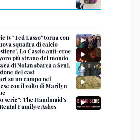
ie tv "Ted Lasso" torna con
uova squadra di calcio
stiere", Lo Cascio anti-eroe
avoro più strano del mondo
sea di Nolan sbarca a Seul,
zione del cast
art su un campo nel
se con il volto di Marilyn
oe
o serie”: The Handmaid's
 Rental Family e Ashes