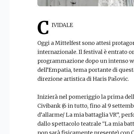
C
IVIDALE
Oggi a Mittelfest sono attesi protagon
internazionale. Il festival è entrato o
programmazione dopo un intenso w
dell’Empatia, tema portante di questa
direzione artistica di Haris Pašovic.
Inizierà nel pomeriggio la prima dell
Civibank (6 in tutto, fino al 9 settembr
d’allarme/ La mia battaglia VR”, perf
dallo spettacolo teatrale “La mia bat
non sarà fisicamente presente) con C