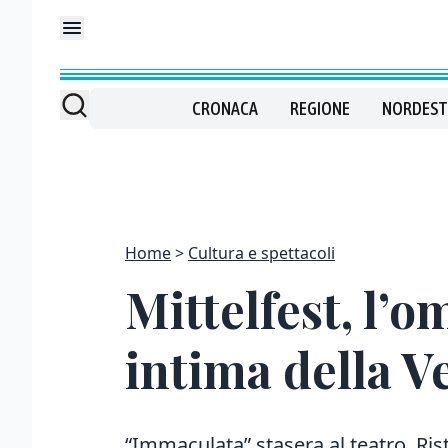
CRONACA
REGIONE
NORDEST
Home
Cultura e spettacoli
Mittelfest, l’
intima della V
“Immaculata” stasera al teatro Risto