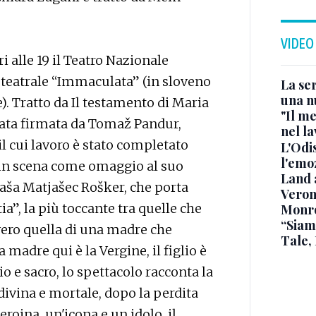
VIDEO
ri alle 19 il Teatro Nazionale
 teatrale “Immaculata” (in sloveno
La ser
una n
e). Tratto da Il testamento di Maria
"Il me
tata firmata da Tomaž Pandur,
nel l
l cui lavoro è stato completato
L'Odis
l'emo
o in scena come omaggio al suo
Land 
taša Matjašec Rošker, che porta
Verone
ia”, la più toccante tra quelle che
Monr
“Siam
vero quella di una madre che
Tale,
a madre qui è la Vergine, il figlio è
o e sacro, lo spettacolo racconta la
 divina e mortale, dopo la perdita
'eroina, un'icona e un idolo, il