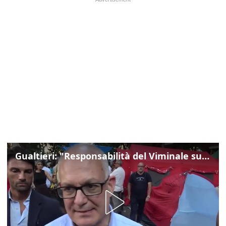
Gualtieri: "Responsabilità del Viminale su Spin Time? La posizione dei partiti è nota"