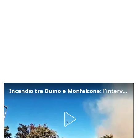
Incendio tra Duino e Monfalcone: l’intervento dei vigili del fuoco