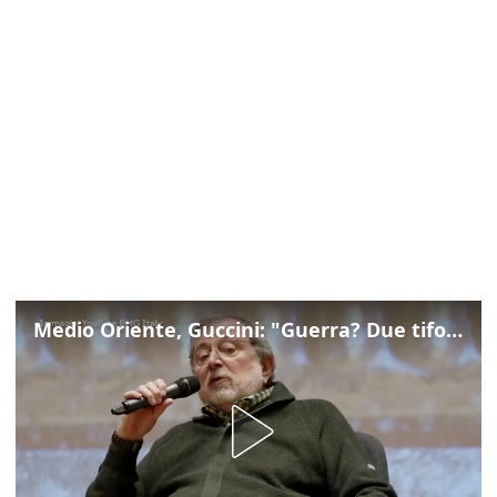
Medio Oriente, Guccini: "Guerra? Due tifoserie che si urlano contro e dimenticano vittime"