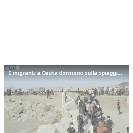
I migranti a Ceuta dormono sulla spiaggia: "Vogliamo entrare in Europa"