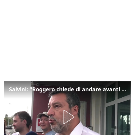
Salvini: "Roggero chiede di andare avanti su norma anti-risarcimenti"