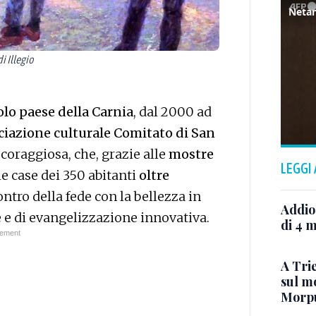
i Illegio
olo paese della Carnia
, dal 2000 ad
ciazione culturale Comitato di San
 coraggiosa, che, grazie alle
mostre
LEGGI
 le case dei 350 abitanti
oltre
ntro della fede con la bellezza in
Addio
 e di evangelizzazione innovativa.
di 4 m
A Trie
sul mo
Morp