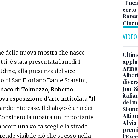
“Puca”
corto 
Borsat
Cinem
VIDEO
e della nuova mostra che nasce
Ultimo
appla
tti,
è stata presentata lunedì 1
Armon
 Udine
, alla presenza del vice
Albert
o di San Floriano Dante Scarsini,
diver
Joni S
daco di Tolmezzo, Roberto
italia
va esposizione d’arte intitolata “Il
del m
nde interesse. Il dialogo è uno dei
Siamo 
Attitu
 Considero la mostra un importante
Al via
o ancora una volta sceglie la strada
premi
 rende visibile ciò che spesso nella
l'Exc