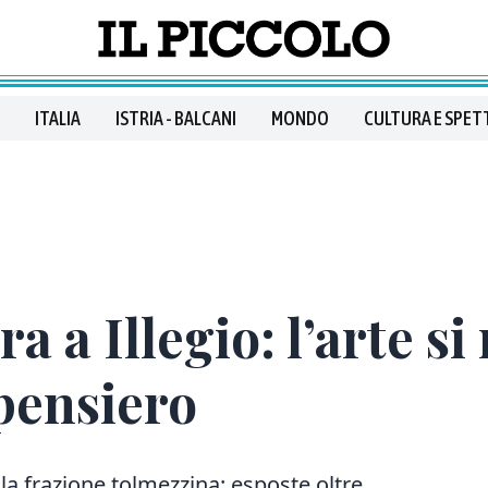
ITALIA
ISTRIA - BALCANI
MONDO
CULTURA E SPET
 a Illegio: l’arte si
 pensiero
la frazione tolmezzina: esposte oltre