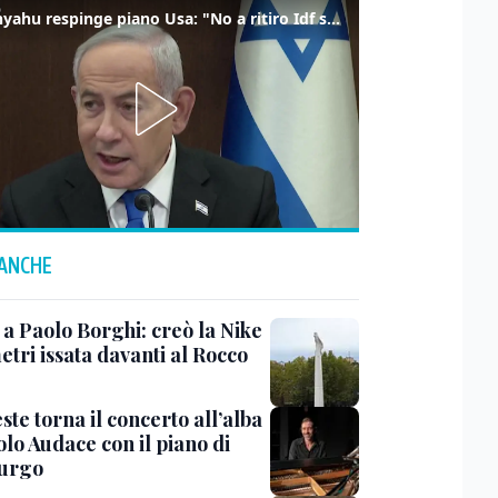
Netanyahu respinge piano Usa: "No a ritiro Idf senza disarmo Hamas"
 ANCHE
 a Paolo Borghi: creò la Nike
etri issata davanti al Rocco
ste torna il concerto all’alba
lo Audace con il piano di
urgo