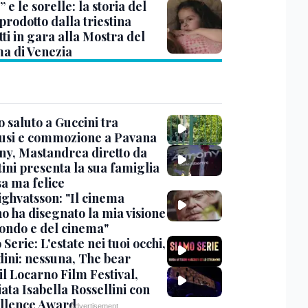
 e le sorelle: la storia del
prodotto dalla triestina
ti in gara alla Mostra del
a di Venezia
 saluto a Guccini tra
usi e commozione a Pavana
y, Mastandrea diretto da
ini presenta la sua famiglia
sa ma felice
ighvatsson: "Il cinema
no ha disegnato la mia visione
ondo e del cinema"
Serie: L'estate nei tuoi occhi,
dini: nessuna, The bear
 il Locarno Film Festival,
ata Isabella Rossellini con
ellence Award