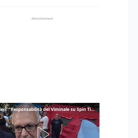
Gualtieri: "Responsabilità del Viminale su Spin Time? La posizione dei partiti è nota"