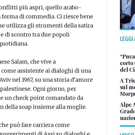
nflitti più aspri, quello arabo-
n forma di commedia. Ci riesce bene
e utilizza gli strumenti della satira
 e di scontro tra due popoli
LEGGI
 quotidiana.
“Puca”
nese Salam, che vive a
corto 
del C
ome assistente ai dialoghi di una
viv nel 1967, su una storia d’amore
A Trie
sul mo
 palestinese. Ogni giorno, per
Morp
re un check point comandato da
Alpe 
an della soap insieme alla moglie.
Grado
nazion
che può fare carriera come
 suggerimenti di Assi su dialoghi e