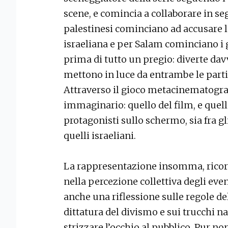
scene, e comincia a collaborare in seg
palestinesi cominciano ad accusare l
israeliana e per Salam cominciano i
prima di tutto un pregio: diverte dav
mettono in luce da entrambe le parti
Attraverso il gioco metacinematograf
immaginario: quello del film, e quell
protagonisti sullo schermo, sia fra gl
quelli israeliani.
La rappresentazione insomma, ricorda 
nella percezione collettiva degli even
anche una riflessione sulle regole del
dittatura del divismo e sui trucchi n
strizzare l’occhio al pubblico. Pur n