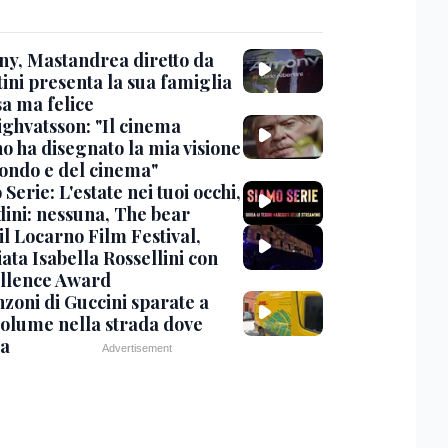
y, Mastandrea diretto da
ini presenta la sua famiglia
sa ma felice
ighvatsson: "Il cinema
no ha disegnato la mia visione
ondo e del cinema"
Serie: L'estate nei tuoi occhi,
dini: nessuna, The bear
 il Locarno Film Festival,
ata Isabella Rossellini con
ellence Award
nzoni di Guccini sparate a
 volume nella strada dove
va