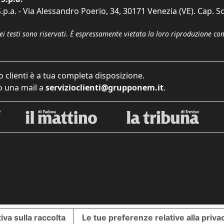
p.a. - Via Alessandro Poerio, 34, 30171 Venezia (VE). Cap. So
dei testi sono riservati. È espressamente vietata la loro riproduzione co
o clienti è a tua completa disposizione.
 una mail a
servizioclienti@grupponem.it
.
iva sulla raccolta
Le tue preferenze relative alla priva