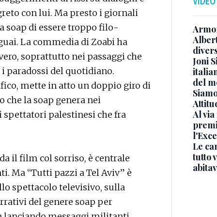
VIDEO
reto con lui. Ma presto i giornali
a soap di essere troppo filo-
Armon
Albert
 guai. La commedia di Zoabi ha
diver
vero, soprattutto nei passaggi che
Joni S
 i paradossi del quotidiano.
italia
del m
ico, mette in atto un doppio giro di
Siamo 
o che la soap genera nei
Attitu
Al via
i spettatori palestinesi che fra
premi
l'Exc
Le ca
tutto
il film col sorriso, è centrale
abita
ti. Ma “Tutti pazzi a Tel Aviv” è
lo spettacolo televisivo, sulla
arrativi del genere soap per
on lanciando messaggi militanti,