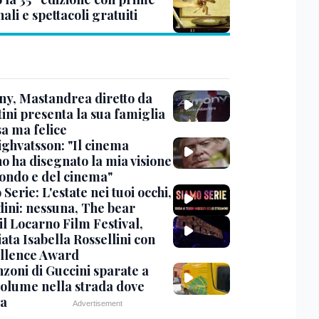
ali e spettacoli gratuiti
y, Mastandrea diretto da
ini presenta la sua famiglia
sa ma felice
ighvatsson: "Il cinema
no ha disegnato la mia visione
ondo e del cinema"
Serie: L'estate nei tuoi occhi,
dini: nessuna, The bear
 il Locarno Film Festival,
ata Isabella Rossellini con
ellence Award
nzoni di Guccini sparate a
 volume nella strada dove
va