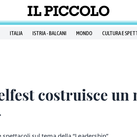
ITALIA
ISTRIA - BALCANI
MONDO
CULTURA E SPET
elfest costruisce un
»
 e spettacoli sul tema della “Leadership”.