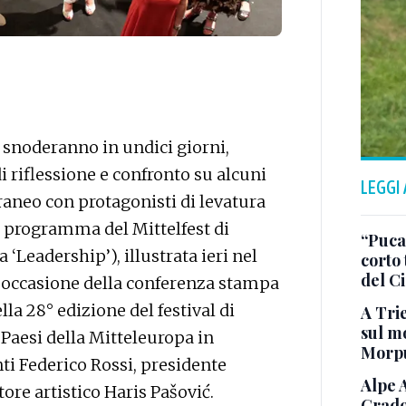
 snoderanno in undici giorni,
i riflessione e confronto su alcuni
LEGGI
neo con protagonisti di levatura
l programma del Mittelfest di
“Puca”
 ‘Leadership’), illustrata ieri nel
corto 
del C
n occasione della conferenza stampa
lla 28° edizione del festival di
A Trie
sul mo
i Paesi della Mitteleuropa in
Morp
ti Federico Rossi, presidente
Alpe 
ttore artistico Haris Pašović.
Grado