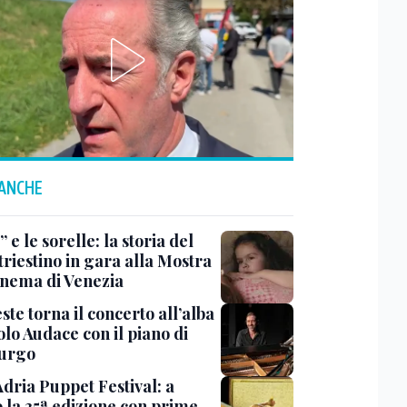
 ANCHE
 e le sorelle: la storia del
triestino in gara alla Mostra
inema di Venezia
ste torna il concerto all’alba
lo Audace con il piano di
urgo
Adria Puppet Festival: a
 la 35ª edizione con prime