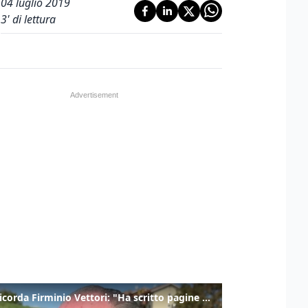
04 luglio 2019
3
' di lettura
Zaia ricorda Firminio Vettori: "Ha scritto pagine di storia del nostro territorio"