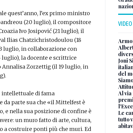
nazion
dale quest’anno, l’ex primo ministro
andreou (20 luglio), il compositore
VIDEO
oazia Ivo Josipović (21 luglio), il
val Ilias Chatzichristodoulou (18
Armon
Albert
13 luglio, in collaborazione con
diver
luglio), la docente e scrittrice
Joni S
Annalisa Zorzettig (il 19 luglio, in
italia
del m
g).
Siamo 
Attitu
Al via
e intellettuale di fama
premi
 da parte sua che «il Mittelfest è
l'Exc
o, e nella sua posizione di confine è
Le ca
tutto
vere: un muro fatto di arte, cultura,
abita
 a costruire ponti più che muri. Ed