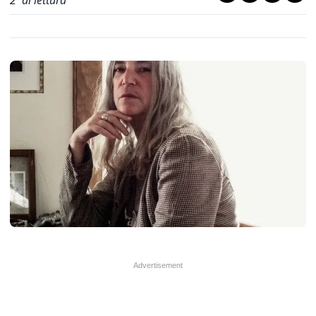
2
' di lettura