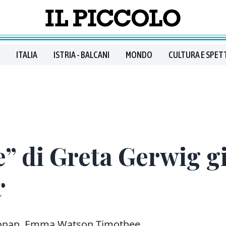
ITALIA
ISTRIA - BALCANI
MONDO
CULTURA E SPET
” di Greta Gerwig gi
r
se Ronan, Emma Watson Timothee