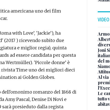
ritica americana uno dei film
car.
VIDEO
Roma with Love’, 'Jackie’), ha
Armon
Albert
' (2017 ) ricevendo subito due
diver
giatura e miglior regia), quinta
Joni S
ards ad essere candidata per questa
italia
del m
ina Wertmüller). 'Piccole donne’ è
Siamo 
 rivista Time uno dei migliori dieci
Attitu
Al via
mination ai Golden Globes.
premi
l'Exc
 dell'omonimo romanzo del 1868 di
Le ca
tutto
 da Amy Pascal, Denise Di Novi e
abita
 sarà presieduto dalla regista