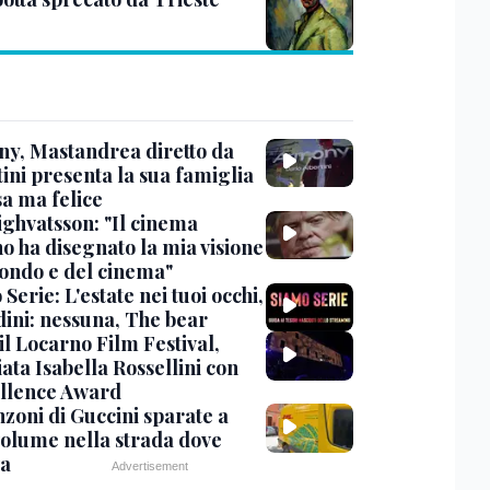
y, Mastandrea diretto da
ini presenta la sua famiglia
sa ma felice
ighvatsson: "Il cinema
no ha disegnato la mia visione
ondo e del cinema"
Serie: L'estate nei tuoi occhi,
dini: nessuna, The bear
 il Locarno Film Festival,
ata Isabella Rossellini con
ellence Award
nzoni di Guccini sparate a
 volume nella strada dove
va