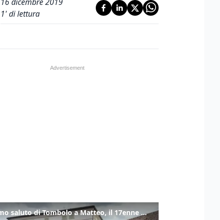
16 dicembre 2019
1
' di lettura
L'ultimo saluto di Tombolo a Matteo, il 17enne morto di tumore. Il video