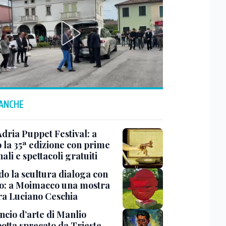
 ANCHE
Adria Puppet Festival: a
 la 35ª edizione con prime
ali e spettacoli gratuiti
o la scultura dialoga con
o: a Moimacco una mostra
ra Luciano Ceschia
ncio d’arte di Manlio
otta sprecato da Trieste