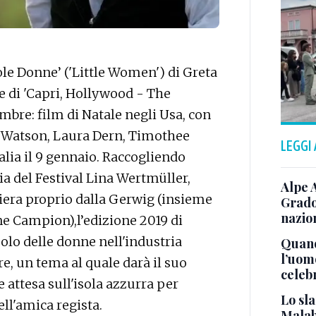
ole Donne’ ('Little Women') di Greta
e di 'Capri, Hollywood - The
cembre: film di Natale negli Usa, con
 Watson, Laura Dern, Timothee
LEGGI
alia il 9 gennaio. Raccogliendo
ia del Festival Lina Wertmüller,
Alpe 
rriera proprio dalla Gerwig (insieme
Grado
nazion
ane Campion),l’edizione 2019 di
uolo delle donne nell'industria
Quand
l’uom
re, un tema al quale darà il suo
celeb
 attesa sull'isola azzurra per
Lo sla
ell'amica regista.
Malab