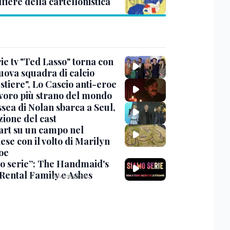
lfiere della cartellonistica
ie tv "Ted Lasso" torna con
uova squadra di calcio
stiere", Lo Cascio anti-eroe
avoro più strano del mondo
sea di Nolan sbarca a Seul,
zione del cast
art su un campo nel
se con il volto di Marilyn
oe
o serie”: The Handmaid's
 Rental Family e Ashes