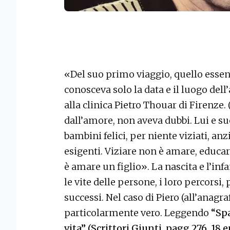
«Del suo primo viaggio, quello essenz
conosceva solo la data e il luogo dell’
alla clinica Pietro Thouar di Firenze. 
dall’amore, non aveva dubbi. Lui e suo
bambini felici, per niente viziati, anz
esigenti. Viziare non è amare, educar
è amare un figlio». La nascita e l’in
le vite delle persone, i loro percorsi,
successi. Nel caso di Piero (all’anagr
particolarmente vero. Leggendo
“Spa
vita” (Scrittori Giunti, pagg 276, 18 e