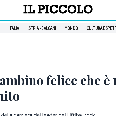
ITALIA
ISTRIA - BALCANI
MONDO
CULTURA E SPET
bambino felice che è 
nito
 della carriera del leader dei Liftiba, rock