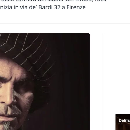
nizia in via de’ Bardi 32 a Firenze