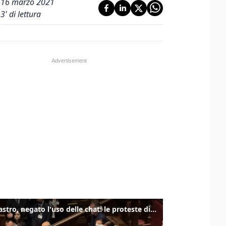
16 marzo 2021
3
' di lettura
Delmastro, negato l'uso delle chat: le proteste di Avs e M5s