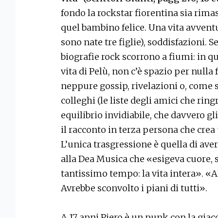
fondo la rockstar fiorentina sia rima
quel bambino felice. Una vita avventu
sono nate tre figlie), soddisfazioni. S
biografie rock scorrono a fiumi: in 
vita di Pelù, non c’è spazio per nulla 
neppure gossip, rivelazioni o, come 
colleghi (le liste degli amici che rin
equilibrio invidiabile, che davvero gli
il racconto in terza persona che crea
L’unica trasgressione è quella di aver
alla Dea Musica che «esigeva cuore, st
tantissimo tempo: la vita intera». «A
Avrebbe sconvolto i piani di tutti».
A 17 anni Piero è un punk con la giacca