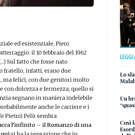
iale ed esistenziale, Piero
atterraggio: il 10 febbraio del 1962
LEGGI
(…) Sul fatto che fosse nato
 fratello, infatti, erano due
Lo sla
i, ma felici, con due genitori molto
Malab
e con dolcezza e fermezza, quello si
fanzia segnano in maniera indelebile
Un bra
“quas
 probabilmente anche le carriere e i
afe Pietro) Pelù sembra
Così l
cca l’infinito – il Romanzo di una
Esordi
uro)
si ha la sensazione che in