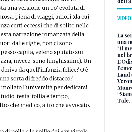
dell’a
sta una versione un po’ evoluta di
rosa, piena di viaggi, amori (da cui
VIDEO
enza certi eccessi che di solito nelle
questa narrazione romanzata della
La ser
una n
fuori dalle righe, non ci sono
"Il me
spesso capita, veleno sputato sui
nel l
grazia, invece, sono lunghissime). Un
L'Odis
l'emo
 deriva da quell’infanzia felice? O è
Land 
 una sorta di freddo distacco?
Verone
Monr
 mollato l’università per dedicarsi
“Siam
udio, testa, follia e tempo,
Tale,
ltro che medico, altro che avvocato.
 di pelle e le spille dei Sex Pistols