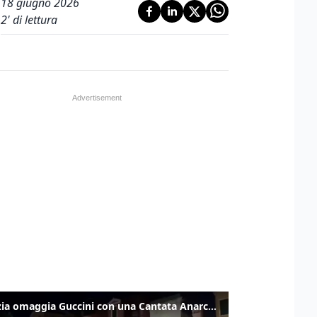
18 giugno 2026
2
' di lettura
Venezia omaggia Guccini con una Cantata Anarchica in campo Santa Margherita