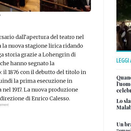
n
ario dall’apertura del teatro nel
rà la nuova stagione lirica ridando
ga storia grazie a Lohengrin di
LEGGI
e che hanno segnato la
l 1876 con il debutto del titolo in
Quand
 quindi la prima esecuzione in
l’uom
na nel 1917. La nuova produzione
celeb
 direzione di Enrico Calesso.
Lo sla
Malab
Un bra
“quas