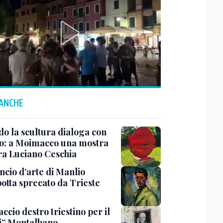
 ANCHE
o la scultura dialoga con
o: a Moimacco una mostra
ra Luciano Ceschia
ncio d’arte di Manlio
otta sprecato da Trieste
ccio destro triestino per il
i” Montalbano