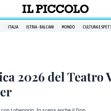
ITALIA
ISTRIA - BALCANI
MONDO
CULTURA E SPET
rica 2026 del Teatro 
er
 via con Lohengrin. In scena anche il Don