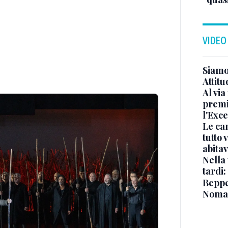
VIDEO
Siamo 
Attitu
Al via
premi
l'Exc
Le ca
tutto
abita
Nella 
tardi:
Beppe 
Noma