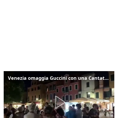
Venezia omaggia Guccini con una Cantata Anarchica in campo Santa Margherita