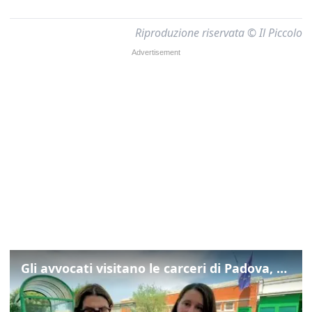
Riproduzione riservata © Il Piccolo
Gli avvocati visitano le carceri di Padova, ecco cosa hanno trovato