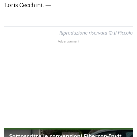
Loris Cecchini. —
Riproduzione riservata © Il Piccolo
Sottoscritte le convenzioni Fibercop-Invitalia, fibra ottica per 477 mila civici