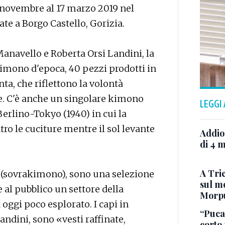
1 novembre al 17 marzo 2019 nel
te a Borgo Castello, Gorizia.
Manavello e Roberta Orsi Landini, la
imono d'epoca, 40 pezzi prodotti in
ta, che riflettono la volontà
se. C'è anche un singolare kimono
LEGGI
Berlino-Tokyo (1940) in cui la
ro le cuciture mentre il sol levante
Addio
di 4 m
A Trie
i (sovrakimono), sono una selezione
sul mo
 al pubblico un settore della
Morp
oggi poco esplorato. I capi in
“Puca”
ndini, sono «vesti raffinate,
corto 