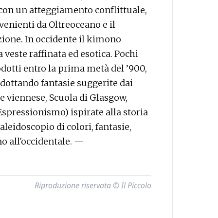
con un atteggiamento conflittuale,
rovenienti da Oltreoceano e il
zione. In occidente il kimono
veste raffinata ed esotica. Pochi
otti entro la prima metà del ’900,
adottando fantasie suggerite dai
 viennese, Scuola di Glasgow,
pressionismo) ispirate alla storia
aleidoscopio di colori, fantasie,
o all'occidentale. —
Riproduzione riservata © Il Piccolo