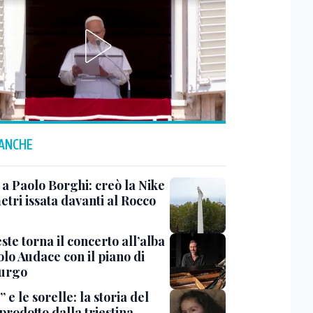
 ANCHE
 a Paolo Borghi: creò la Nike
etri issata davanti al Rocco
ste torna il concerto all’alba
lo Audace con il piano di
urgo
 e le sorelle: la storia del
prodotto dalla triestina