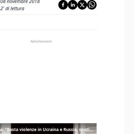
08 novembre 2018
2
' di lettura
Il Papa: "Basta violenze in Ucraina e Russia, spazio a diplomazia"