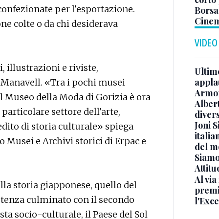
confezionate per l'esportazione.
Borsat
Cinem
e colte o da chi desiderava
VIDEO
 illustrazioni e riviste,
Ultimo
appla
 Manavell. «Tra i pochi musei
Armon
 il Museo della Moda di Gorizia è ora
Albert
particolare settore dell'arte,
diver
Joni S
dito di storia culturale» spiega
italia
io Musei e Archivi storici di Erpac e
del m
Siamo 
Attitu
Al via
lla storia giapponese, quello del
premi
otenza culminato con il secondo
l'Exc
ta socio-culturale, il Paese del Sol