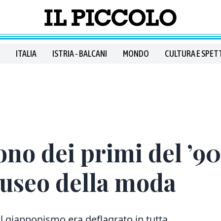
ITALIA
ISTRIA - BALCANI
MONDO
CULTURA E SPET
o dei primi del ’900
useo della moda
il giapponismo era deflagrato in tutta