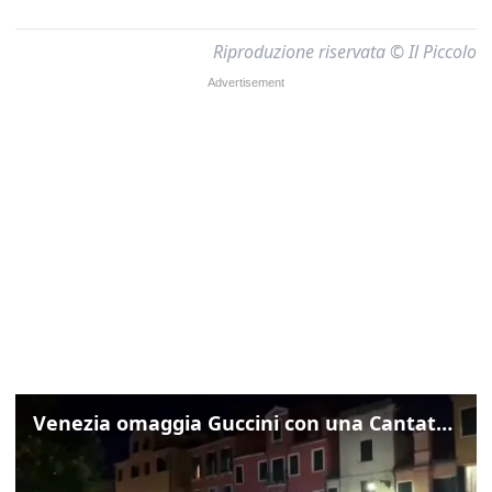
Riproduzione riservata © Il Piccolo
Venezia omaggia Guccini con una Cantata Anarchica in campo Santa Margherita