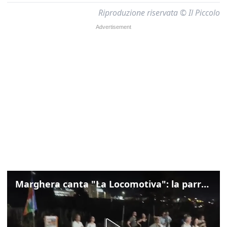
Riproduzione riservata © Il Piccolo
Marghera canta "La Locomotiva": la parrocchia della Cita ricorda Guccini