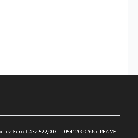
c. i.v. Euro 1.432.522,00 C.F. 05412000266 e REA VE-