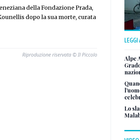
veneziana della Fondazione Prada,
Kounellis dopo la sua morte, curata
LEGGI
Riproduzione riservata © Il Piccolo
Alpe 
Grado
nazion
Quand
l’uom
celeb
Lo sla
Malab