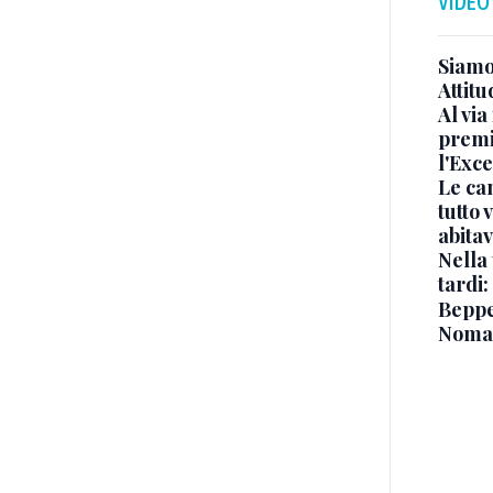
VIDEO
Siamo 
Attitu
Al via
premi
l'Exc
Le ca
tutto
abita
Nella 
tardi:
Beppe 
Noma