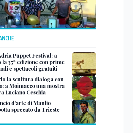
 ANCHE
Adria Puppet Festival: a
 la 35ª edizione con prime
ali e spettacoli gratuiti
o la scultura dialoga con
o: a Moimacco una mostra
ra Luciano Ceschia
ncio d’arte di Manlio
otta sprecato da Trieste