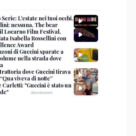
Serie: L'estate nei tuoi occhi,
dini: nessuna, The bear
 il Locarno Film Festival,
ata Isabella Rossellini con
ellence Award
nzoni di Guccini sparate a
 volume nella strada dove
va
trattoria dove Guccini tirava
 “Qua viveva di notte”
Carletti: "Guccini è stato un
de"