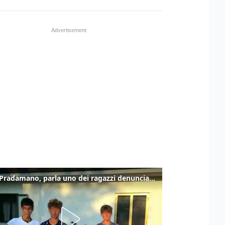
Caso Pradamano, parla uno dei ragazzi denunciati per la limonata: "Volevo anche aiutare i miei"