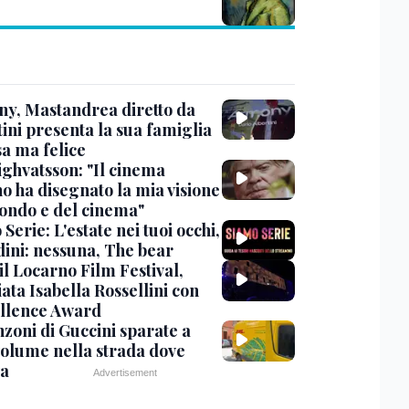
y, Mastandrea diretto da
ini presenta la sua famiglia
sa ma felice
ighvatsson: "Il cinema
no ha disegnato la mia visione
ondo e del cinema"
Serie: L'estate nei tuoi occhi,
dini: nessuna, The bear
 il Locarno Film Festival,
ata Isabella Rossellini con
ellence Award
nzoni di Guccini sparate a
 volume nella strada dove
va