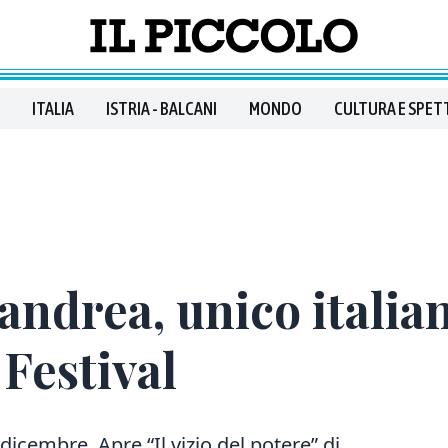
ITALIA
ISTRIA - BALCANI
MONDO
CULTURA E SPET
andrea, unico italia
 Festival
icembre. Apre “Il vizio del potere” di