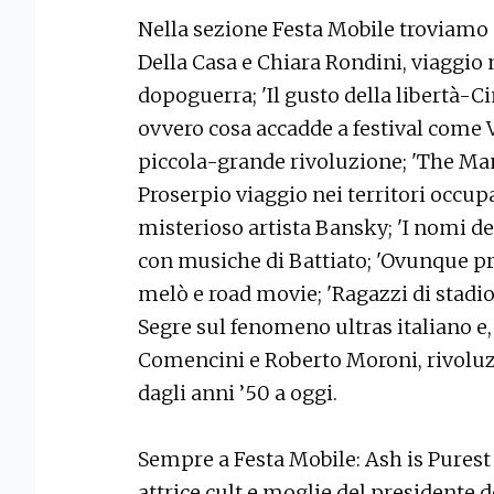
Nella sezione Festa Mobile troviamo gl
Della Casa e Chiara Rondini, viaggio n
dopoguerra; 'Il gusto della libertà-C
ovvero cosa accadde a festival come 
piccola-grande rivoluzione; 'The Ma
Proserpio viaggio nei territori occupa
misterioso artista Bansky; 'I nomi del
con musiche di Battiato; 'Ovunque pr
melò e road movie; 'Ragazzi di stadi
Segre sul fenomeno ultras italiano e, i
Comencini e Roberto Moroni, rivolu
dagli anni ’50 a oggi.
Sempre a Festa Mobile: Ash is Purest
attrice cult e moglie del presidente d