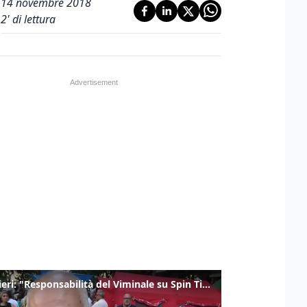
14 novembre 2018
2
' di lettura
Gualtieri: "Responsabilità del Viminale su Spin Time? La posizione dei partiti è nota"