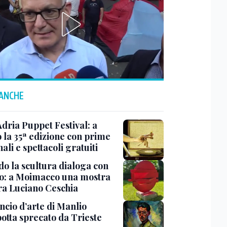
 ANCHE
Adria Puppet Festival: a
 la 35ª edizione con prime
ali e spettacoli gratuiti
o la scultura dialoga con
o: a Moimacco una mostra
ra Luciano Ceschia
ncio d’arte di Manlio
otta sprecato da Trieste