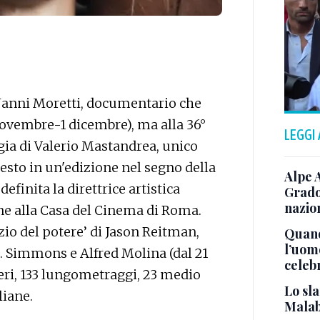
di Nanni Moretti, documentario che
novembre-1 dicembre), ma alla 36°
LEGGI
egia di Valerio Mastandrea, unico
questo in un'edizione nel segno della
Alpe 
efinita la direttrice artistica
Grado
nazion
e alla Casa del Cinema di Roma.
io del potere’ di Jason Reitman,
Quand
l’uom
. Simmons e Alfred Molina (dal 21
celeb
umeri, 133 lungometraggi, 23 medio
Lo sla
liane.
Malab