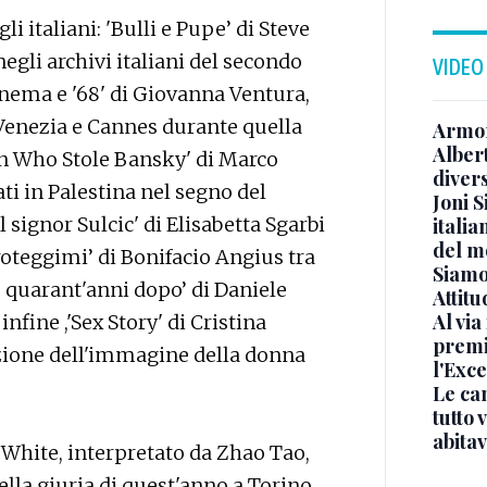
i italiani: 'Bulli e Pupe’ di Steve
egli archivi italiani del secondo
VIDEO
inema e '68' di Giovanna Ventura,
Venezia e Cannes durante quella
Armon
Albert
n Who Stole Bansky' di Marco
diver
ti in Palestina nel segno del
Joni S
 signor Sulcic' di Elisabetta Sgarbi
italia
del m
oteggimi’ di Bonifacio Angius tra
Siamo 
o quarant'anni dopo’ di Daniele
Attitu
Al via
nfine ,'Sex Story' di Cristina
premi
zione dell'immagine della donna
l'Exc
Le ca
tutto
abita
 White, interpretato da Zhao Tao,
ella giuria di quest'anno a Torino,