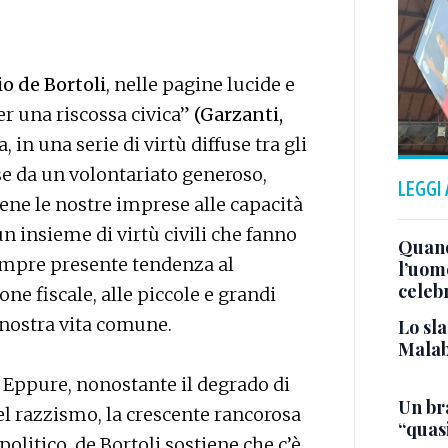
o de Bortoli
, nelle pagine lucide e
r una riscossa civica”
(Garzanti,
a, in una serie di virtù diffuse tra gli
sse da un volontariato generoso,
LEGGI
ene le nostre imprese alle capacità
un insieme di virtù civili che fanno
Quand
empre presente tendenza al
l’uom
celeb
ione fiscale, alle piccole e grandi
a nostra vita comune.
Lo sla
Malab
. Eppure, nonostante il degrado di
Un bra
del razzismo, la crescente rancorosa
“quas
olitico, de Bortoli sostiene che c’è