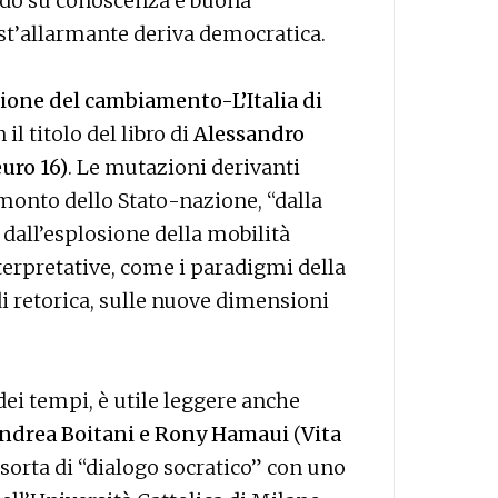
ndo su conoscenza e buona
st’allarmante deriva democratica.
usione del cambiamento-L’Italia di
 il titolo del libro di
Alessandro
euro 16)
. Le mutazioni derivanti
amonto dello Stato-nazione, “dalla
dall’esplosione della mobilità
erpretative, come i paradigmi della
di retorica, sulle nuove dimensioni
dei tempi, è utile leggere anche
 Andrea Boitani e Rony Hamaui
(
Vita
 sorta di “dialogo socratico” con uno