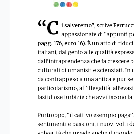
“C
i salveremo”
, scrive
Ferrucci
appassionate di “appunti pe
pagg. 176, euro 16)
. È un atto di fiduci
italiani, dal genio alle qualità espre
dall’intraprendenza che fa crescere b
culturali di umanisti e scienziati. In 
da contrappeso a una antica e pur s
particolarismo, all’illegalità, all’evas
fastidiose furbizie che avviliscono l
Purtroppo, “il cattivo esempio paga”
sentimenti e passioni, i nuovi volti 
volgarità che invade anche il mondo p