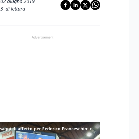
02 giugno 2019
3
' di lettura
I messaggi di affetto per Federico Franceschin: così il mondo del basket gli è stato accanto fino all’ultimo