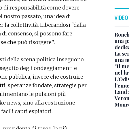
so di responsabilità come dovere
del nostro passato, una idea di
VIDEO
la collettività. Liberandosi “dalla
 di consenso, si possono fare
Ronchi
una p
se che può risorgere”.
dedic
La ser
sti della scena politica inseguono
una n
"Il me
 seguito degli ondeggiamenti e
nel l
one pubblica, invece che costruire
L'Odis
l'emo
i, speranze fondate, strategie per
Land 
 alimentano le pulsioni più
Verone
ke news, sino alla costruzione
Monr
facili capri espiatori.
i
, presidente di Ipsos, la più