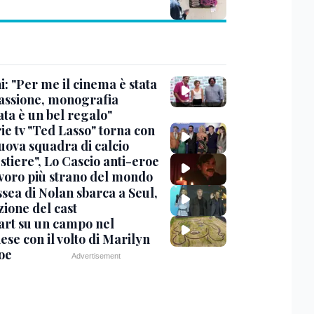
: "Per me il cinema è stata
assione, monografia
ata è un bel regalo"
ie tv "Ted Lasso" torna con
uova squadra di calcio
stiere", Lo Cascio anti-eroe
avoro più strano del mondo
sea di Nolan sbarca a Seul,
zione del cast
art su un campo nel
se con il volto di Marilyn
oe