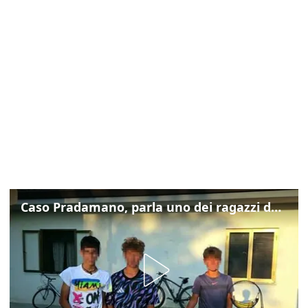
Caso Pradamano, parla uno dei ragazzi denunciati per la limonata: "Volevo anche aiutare i miei"