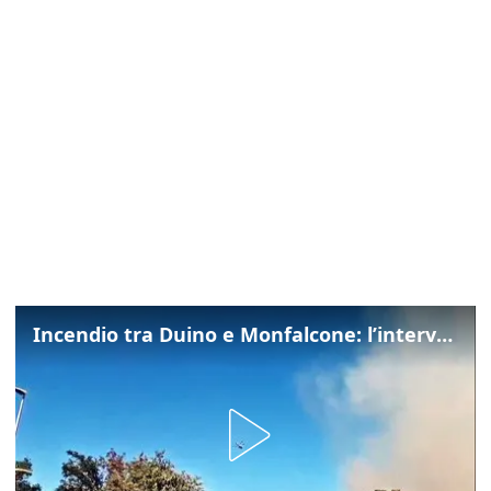
Incendio tra Duino e Monfalcone: l’intervento dei vigili del fuoco