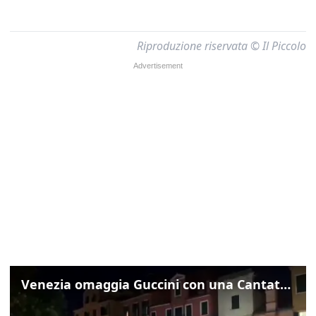
Riproduzione riservata © Il Piccolo
Venezia omaggia Guccini con una Cantata Anarchica in campo Santa Margherita