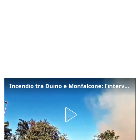
Incendio tra Duino e Monfalcone: l’intervento dei vigili del fuoco