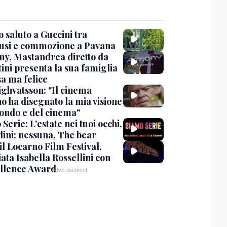
 saluto a Guccini tra
usi e commozione a Pavana
y, Mastandrea diretto da
ini presenta la sua famiglia
sa ma felice
ighvatsson: "Il cinema
no ha disegnato la mia visione
ondo e del cinema"
Serie: L'estate nei tuoi occhi,
dini: nessuna, The bear
 il Locarno Film Festival,
ata Isabella Rossellini con
ellence Award