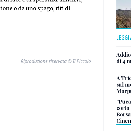
rtone o da uno spago, riti di
LEGGI
Addio
di 4 m
Riproduzione riservata © Il Piccolo
A Trie
sul mo
Morp
“Puca”
corto 
Borsat
Cinem