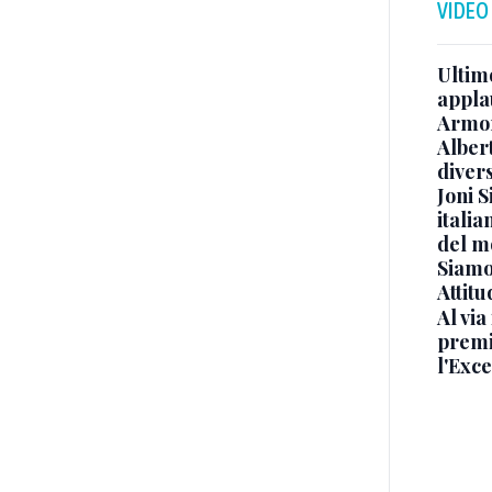
VIDEO
Ultimo
appla
Armon
Albert
diver
Joni S
italia
del m
Siamo 
Attitu
Al via
premi
l'Exc