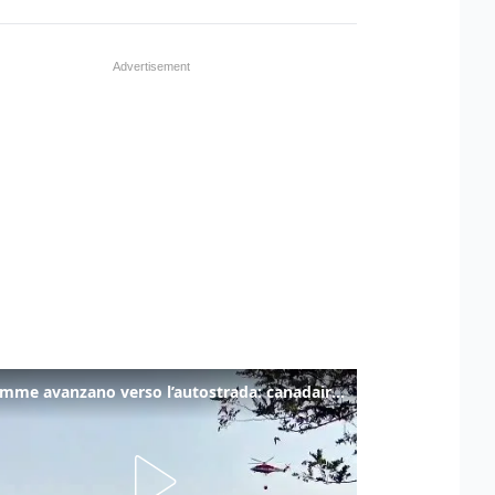
Le fiamme avanzano verso l’autostrada: canadair in azione tra Monfalcone e Duino