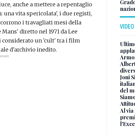
Grado
 luce, anche a mettere a repentaglio
nazion
 una vita spericolata', i due registi,
orrono i travagliati mesi della
VIDEO
e Mans' diretto nel 1971 da Lee
 considerato un 'cult' tra i film
Ultimo
le d'archivio inedito.
appla
Armon
Albert
diver
Joni S
italia
del m
Siamo 
Attitu
Al via
premi
l'Exc