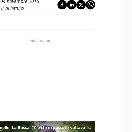
04 novembre 2015
1
' di lettura
Marcinelle, La Russa: "C'è chi in passato voltava le spalle a Marcinelle"