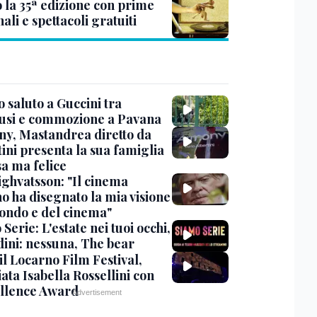
 la 35ª edizione con prime
ali e spettacoli gratuiti
 saluto a Guccini tra
usi e commozione a Pavana
y, Mastandrea diretto da
ini presenta la sua famiglia
sa ma felice
ighvatsson: "Il cinema
no ha disegnato la mia visione
ondo e del cinema"
Serie: L'estate nei tuoi occhi,
dini: nessuna, The bear
 il Locarno Film Festival,
ata Isabella Rossellini con
ellence Award