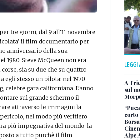
per tre giorni, dal 9 all'11 novembre
icolata' il film documentario per
mo anniversario della sua
el 1980. Steve McQueen non era
LEGGI
corse, sia su due che su quattro
a egli stesso un pilota: nel 1970
A Trie
g, celebre gara californiana. L'anno
sul mo
Morp
contare sul grande schermo il
are attraverso le immagini la
“Puca”
corto 
l pericolo, nel modo più veritiero
Borsat
 gara più impegnativa del mondo, la
Cinem
osto a tutto purchè il film
Alpe 