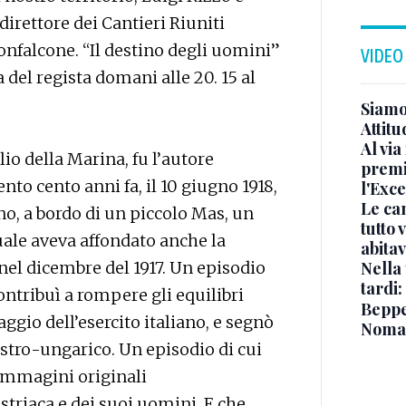
irettore dei Cantieri Riuniti
Monfalcone. “Il destino degli uomini”
VIDEO
del regista domani alle 20. 15 al
Siamo 
Attitu
Al via
o della Marina, fu l’autore
premi
to cento anni fa, il 10 giugno 1918,
l'Exc
Le ca
no, a bordo di un piccolo Mas, un
tutto
uale aveva affondato anche la
abita
Nella 
nel dicembre del 1917. Un episodio
tardi:
ontribuì a rompere gli equilibri
Beppe 
ggio dell’esercito italiano, e segnò
Noma
stro-ungarico. Un episodio di cui
immagini originali
striaca e dei suoi uomini. E che