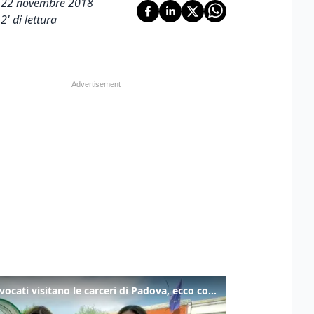
22 novembre 2018
2
' di lettura
Gli avvocati visitano le carceri di Padova, ecco cosa hanno trovato