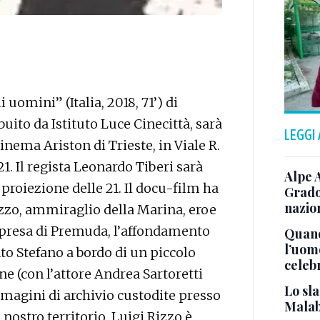
i uomini” (Italia, 2018, 71’) di
uito da Istituto Luce Cinecittà, sarà
LEGGI
inema Ariston di Trieste, in Viale R.
e 21. Il regista Leonardo Tiberi sarà
Alpe 
 proiezione delle 21. Il docu-film ha
Grado
nazion
izzo, ammiraglio della Marina, eroe
mpresa di Premuda, l’affondamento
Quand
l’uom
nto Stefano a bordo di un piccolo
celeb
ne (con l’attore Andrea Sartoretti
Lo sla
mmagini di archivio custodite presso
Malab
 nostro territorio, Luigi Rizzo è