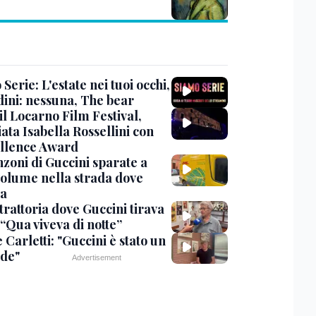
Serie: L'estate nei tuoi occhi,
dini: nessuna, The bear
 il Locarno Film Festival,
ata Isabella Rossellini con
ellence Award
nzoni di Guccini sparate a
 volume nella strada dove
va
trattoria dove Guccini tirava
 “Qua viveva di notte”
Carletti: "Guccini è stato un
de"