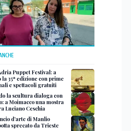
 ANCHE
Adria Puppet Festival: a
 la 35ª edizione con prime
ali e spettacoli gratuiti
o la scultura dialoga con
o: a Moimacco una mostra
ra Luciano Ceschia
ncio d’arte di Manlio
otta sprecato da Trieste