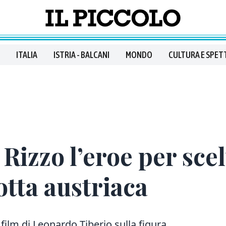
ITALIA
ISTRIA - BALCANI
MONDO
CULTURA E SPET
 Rizzo l’eroe per sce
otta austriaca
 film di Leonardo Tiberio sulla figura