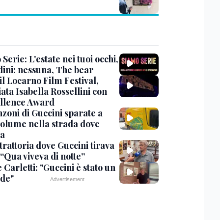
Serie: L'estate nei tuoi occhi,
dini: nessuna, The bear
 il Locarno Film Festival,
ata Isabella Rossellini con
ellence Award
nzoni di Guccini sparate a
 volume nella strada dove
va
trattoria dove Guccini tirava
 “Qua viveva di notte”
Carletti: "Guccini è stato un
de"