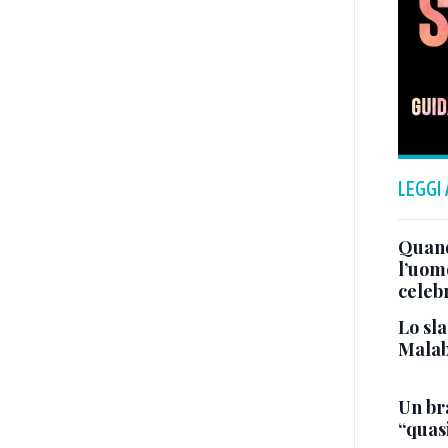
LEGGI
Quand
l’uom
celeb
Lo sla
Malab
Un bra
“quas