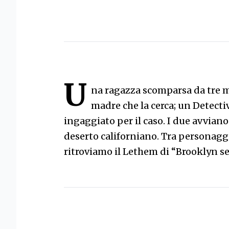
U
na ragazza scomparsa da tre me
madre che la cerca; un Detective
ingaggiato per il caso. I due avviano 
deserto californiano. Tra personaggi
ritroviamo il Lethem di “Brooklyn s