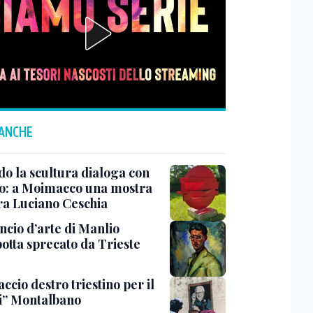
 ANCHE
o la scultura dialoga con
o: a Moimacco una mostra
ra Luciano Ceschia
ncio d’arte di Manlio
otta sprecato da Trieste
ccio destro triestino per il
i” Montalbano