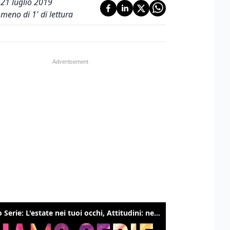
21 luglio 2019
meno di 1' di lettura
Siamo Serie: L'estate nei tuoi occhi, Attitudini: nessuna, The bear