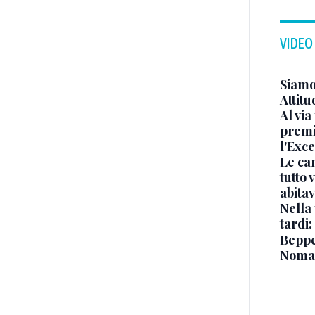
VIDEO
Siamo 
Attitu
Al via
premi
l'Exc
Le ca
tutto
abita
Nella 
tardi:
Beppe 
Noma