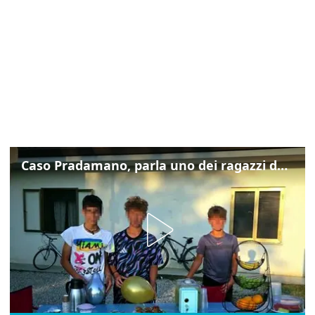
Caso Pradamano, parla uno dei ragazzi denunciati per la limonata: "Volevo anche aiutare i miei"