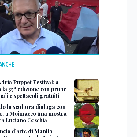
 ANCHE
Adria Puppet Festival: a
 la 35ª edizione con prime
ali e spettacoli gratuiti
o la scultura dialoga con
o: a Moimacco una mostra
ra Luciano Ceschia
ncio d’arte di Manlio