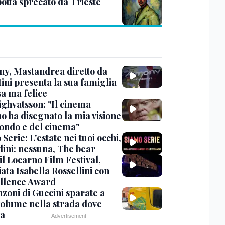
otta sprecato da Trieste
y, Mastandrea diretto da
ini presenta la sua famiglia
sa ma felice
ighvatsson: "Il cinema
no ha disegnato la mia visione
ondo e del cinema"
Serie: L'estate nei tuoi occhi,
dini: nessuna, The bear
 il Locarno Film Festival,
ata Isabella Rossellini con
ellence Award
nzoni di Guccini sparate a
 volume nella strada dove
va