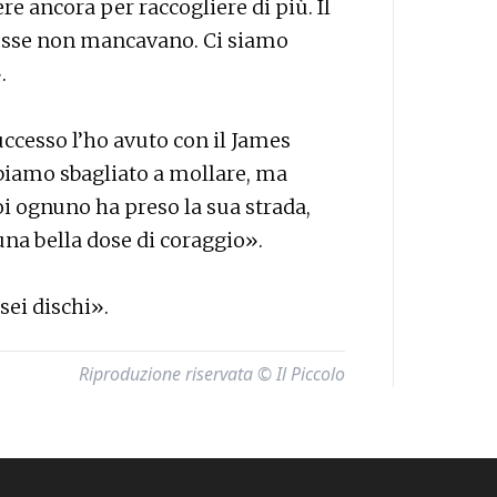
e ancora per raccogliere di più. Il
messe non mancavano. Ci siamo
.
ccesso l’ho avuto con il James
biamo sbagliato a mollare, ma
i ognuno ha preso la sua strada,
una bella dose di coraggio».
sei dischi».
Riproduzione riservata © Il Piccolo