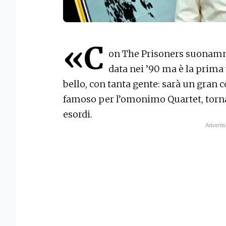
«C
on The Prisoners suonammo 
data nei ’90 ma è la prima v
bello, con tanta gente: sarà un gran c
famoso per l’omonimo Quartet, torna 
esordi.