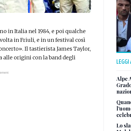
in Italia nel 1984, e poi qualche
olta in Friuli, e in un festival così
oncerto». Il tastierista James Taylor,
alle origini con la band degli
LEGGI
Alpe 
Grado
nazion
Quand
l’uom
celeb
Lo sla