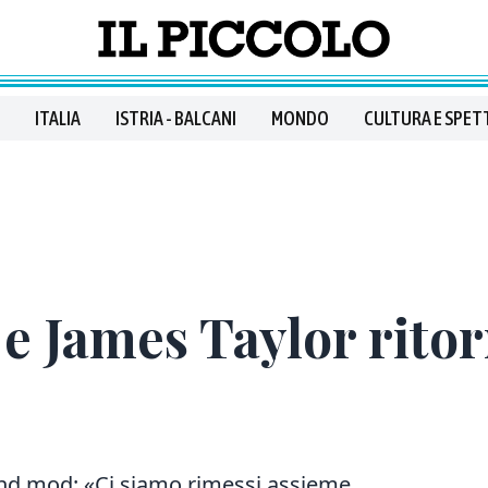
ITALIA
ISTRIA - BALCANI
MONDO
CULTURA E SPET
e James Taylor ritor
band mod: «Ci siamo rimessi assieme