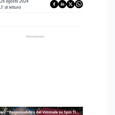
26 agosto 2024
3
' di lettura
Gualtieri: "Responsabilità del Viminale su Spin Time? La posizione dei partiti è nota"