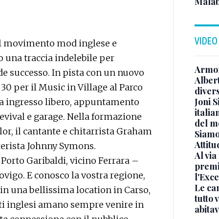
Malab
VIDEO
del movimento mod inglese e
o una traccia indelebile per
Armon
de successo. In pista con un nuovo
Albert
 30 per il Music in Village al Parco
diver
Joni S
 a ingresso libero, appuntamento
italia
evival e garage. Nella formazione
del m
or, il cantante e chitarrista Graham
Siamo 
Attitu
atterista Johnny Symons.
Al via
orto Garibaldi, vicino Ferrara –
premi
ovigo. E conosco la vostra regione,
l'Exc
Le ca
in una bellissima location in Carso,
tutto
sti inglesi amano sempre venire in
abita