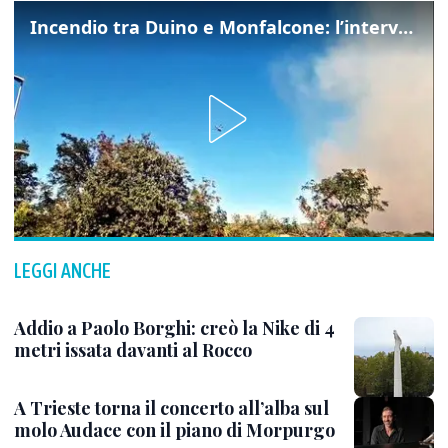
Incendio tra Duino e Monfalcone: l’intervento dei vigili del fuoco
LEGGI ANCHE
Addio a Paolo Borghi: creò la Nike di 4
metri issata davanti al Rocco
A Trieste torna il concerto all’alba sul
molo Audace con il piano di Morpurgo