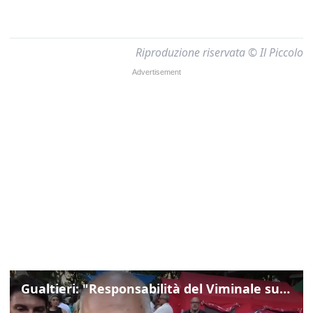
Riproduzione riservata © Il Piccolo
Gualtieri: "Responsabilità del Viminale su Spin Time? La posizione dei partiti è nota"