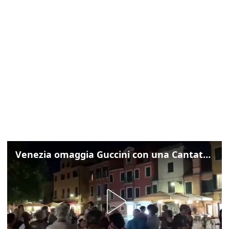
Venezia omaggia Guccini con una Cantata Anarchica in campo Santa Margherita