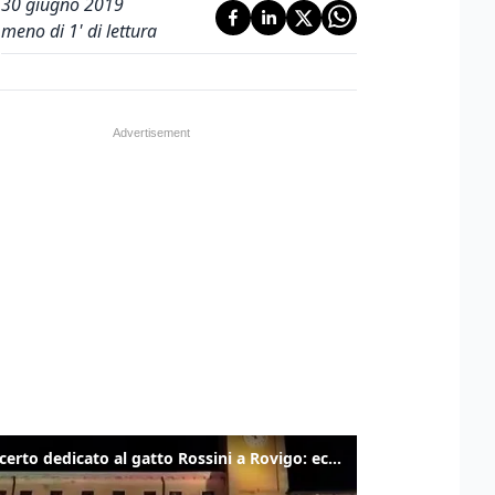
30 giugno 2019
meno di 1' di lettura
Il concerto dedicato al gatto Rossini a Rovigo: ecco un estratto