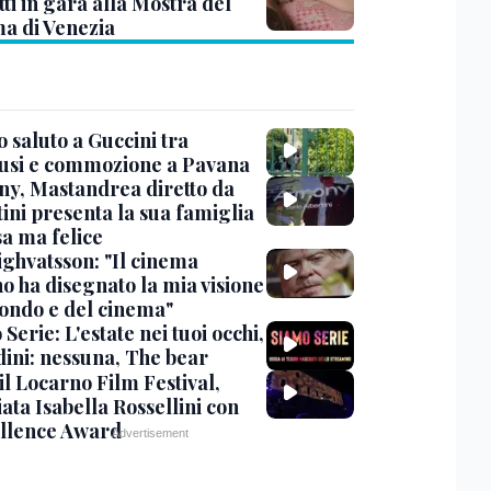
ti in gara alla Mostra del
a di Venezia
 saluto a Guccini tra
usi e commozione a Pavana
y, Mastandrea diretto da
ini presenta la sua famiglia
sa ma felice
ighvatsson: "Il cinema
no ha disegnato la mia visione
ondo e del cinema"
Serie: L'estate nei tuoi occhi,
dini: nessuna, The bear
 il Locarno Film Festival,
ata Isabella Rossellini con
ellence Award