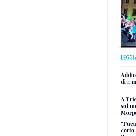
LEGGI
Addio
di 4 m
A Trie
sul mo
Morp
“Puca”
corto 