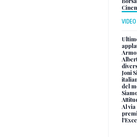
Borsat
Cinem
VIDEO
Ultimo
appla
Armon
Albert
diver
Joni S
italia
del m
Siamo 
Attitu
Al via
premi
l'Exc