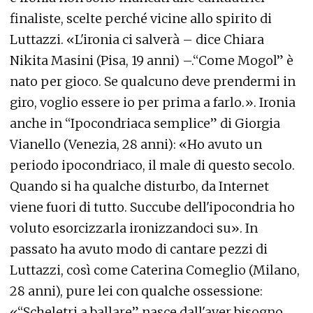
finaliste, scelte perché vicine allo spirito di
Luttazzi. «L'ironia ci salverà – dice Chiara
Nikita Masini (Pisa, 19 anni) –.“Come Mogol” è
nato per gioco. Se qualcuno deve prendermi in
giro, voglio essere io per prima a farlo.». Ironia
anche in “Ipocondriaca semplice” di Giorgia
Vianello (Venezia, 28 anni): «Ho avuto un
periodo ipocondriaco, il male di questo secolo.
Quando si ha qualche disturbo, da Internet
viene fuori di tutto. Succube dell'ipocondria ho
voluto esorcizzarla ironizzandoci su». In
passato ha avuto modo di cantare pezzi di
Luttazzi, così come Caterina Comeglio (Milano,
28 anni), pure lei con qualche ossessione:
«“Scheletri a ballare” nasce dall'aver bisogno,