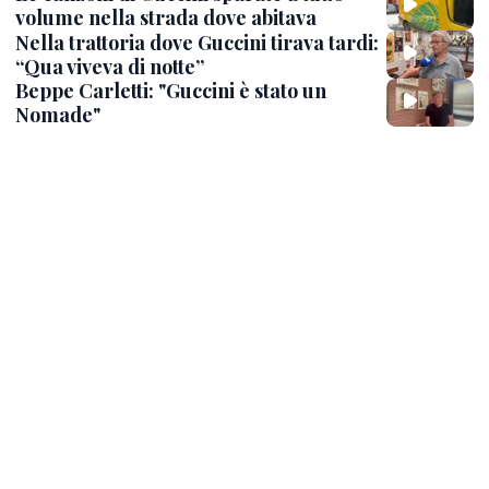
volume nella strada dove abitava
Nella trattoria dove Guccini tirava tardi:
“Qua viveva di notte”
Beppe Carletti: "Guccini è stato un
Nomade"