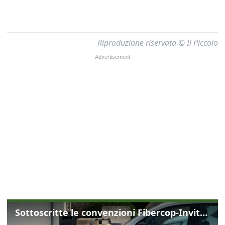
Riproduzione riservata © Il Piccolo
Sottoscritte le convenzioni Fibercop-Invitalia, fibra ottica per 477 mila civici