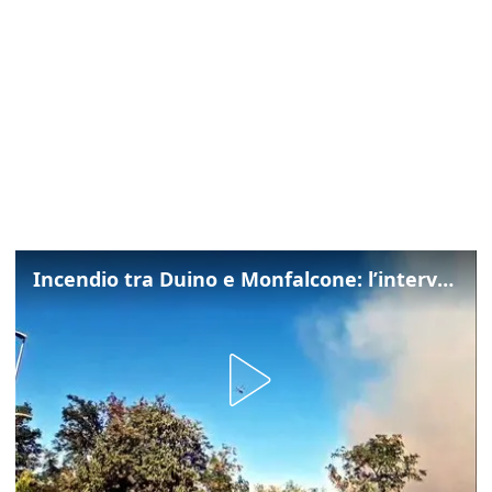
Incendio tra Duino e Monfalcone: l’intervento dei vigili del fuoco