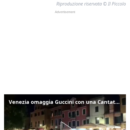
Riproduzione riservata © Il Piccolo
Venezia omaggia Guccini con una Cantata Anarchica in campo Santa Margherita