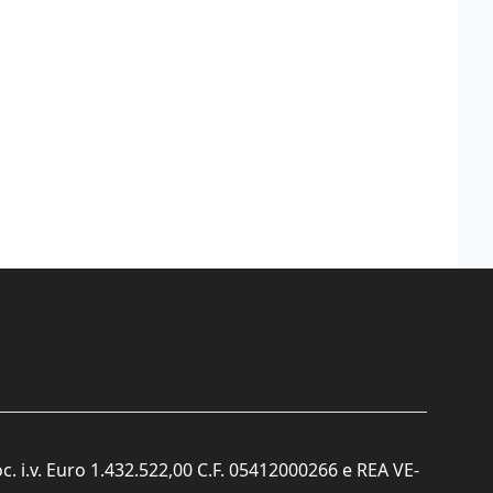
c. i.v. Euro 1.432.522,00 C.F. 05412000266 e REA VE-