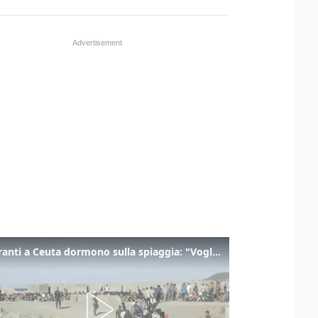
I migranti a Ceuta dormono sulla spiaggia: "Vogliamo entrare in Europa"