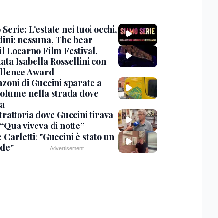
Serie: L'estate nei tuoi occhi,
dini: nessuna, The bear
 il Locarno Film Festival,
ata Isabella Rossellini con
ellence Award
nzoni di Guccini sparate a
 volume nella strada dove
va
trattoria dove Guccini tirava
 “Qua viveva di notte”
Carletti: "Guccini è stato un
de"