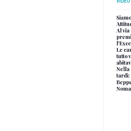
VIDEO
Siamo 
Attitu
Al via
premi
l'Exc
Le ca
tutto
abita
Nella 
tardi:
Beppe 
Noma