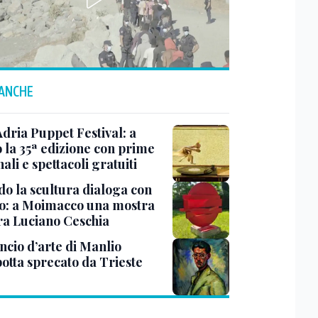
 ANCHE
Adria Puppet Festival: a
 la 35ª edizione con prime
ali e spettacoli gratuiti
o la scultura dialoga con
o: a Moimacco una mostra
ra Luciano Ceschia
ncio d’arte di Manlio
otta sprecato da Trieste