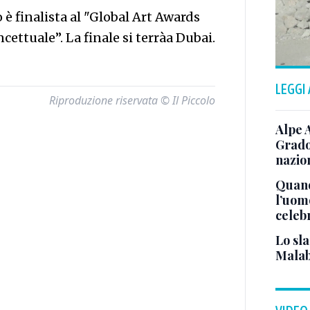
 è finalista al "Global Art Awards
cettuale”. La finale si terràa Dubai.
LEGGI
Riproduzione riservata © Il Piccolo
Alpe 
Grado
nazion
Quand
l’uom
celeb
Lo sla
Malab