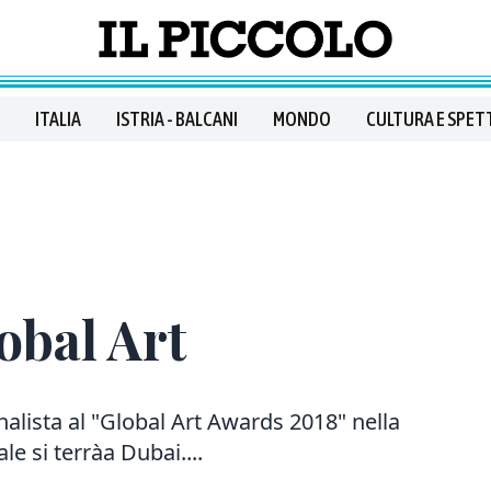
ITALIA
ISTRIA - BALCANI
MONDO
CULTURA E SPET
obal Art
inalista al "Global Art Awards 2018" nella
le si terràa Dubai....