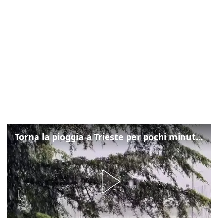
Torna la pioggia a Trieste per pochi minuti: ma il caldo non molla