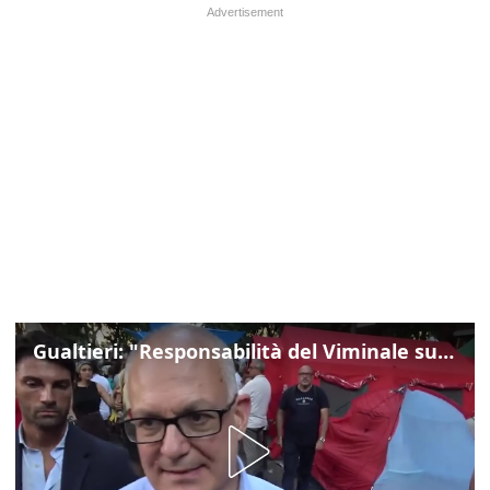
Gualtieri: "Responsabilità del Viminale su Spin Time? La posizione dei partiti è nota"