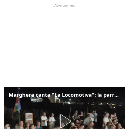
Marghera canta "La Locomotiva": la parrocchia della Cita ricorda Guccini