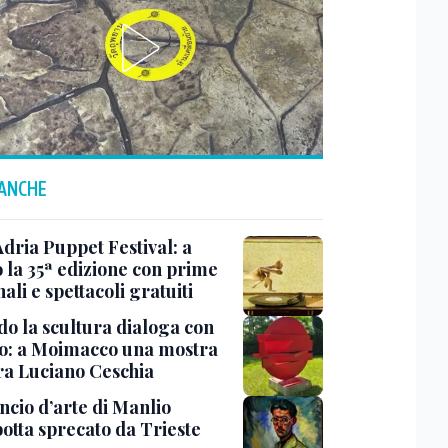
 ANCHE
Adria Puppet Festival: a
 la 35ª edizione con prime
ali e spettacoli gratuiti
o la scultura dialoga con
o: a Moimacco una mostra
ra Luciano Ceschia
ncio d’arte di Manlio
otta sprecato da Trieste