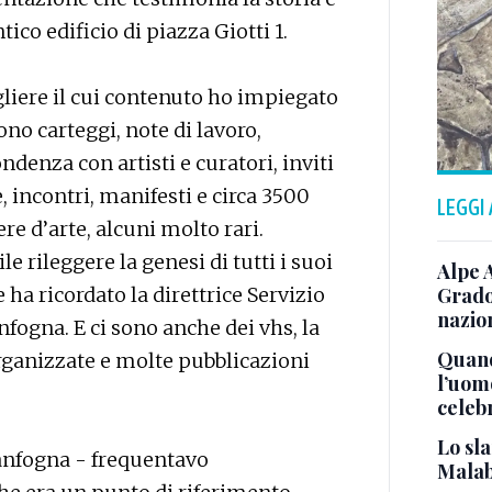
tico edificio di piazza Giotti 1.
gliere il cui contenuto ho impiegato
o carteggi, note di lavoro,
ondenza con artisti e curatori, inviti
 incontri, manifesti e circa 3500
LEGGI
re d’arte, alcuni molto rari.
e rileggere la genesi di tutti i suoi
Alpe 
 ha ricordato la direttrice Servizio
Grado
nazion
nfogna. E ci sono anche dei vhs, la
Quand
organizzate e molte pubblicazioni
l’uom
celeb
Lo sla
anfogna - frequentavo
Malab