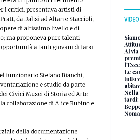
he era un punto di riferimento
 i critici, presentava artisti di
ratt, da Dalisi ad Altan e Staccioli,
VIDEO
pere di altissimo livello e di
Siamo 
o; ma proponeva pure talenti
Attitu
opportunità a tanti giovani di farsi
Al via
premi
l'Exc
Le ca
el funzionario Stefano Bianchi,
tutto
nventariazione e studio da parte
abita
Nella 
 dei Civici Musei di Storia ed Arte
tardi:
la collaborazione di Alice Rubino e
Beppe 
Noma
arziale della documentazione