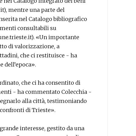
le nel Catalogo integrato dei beni
.it), mentre una parte del
nserita nel Catalogo bibliografico
umenti consultabili su
.trieste.it). «Un importante
to di valorizzazione, a
ittadini, che ci restituisce - ha
e dell’epoca».
inato, che ci ha consentito di
umenti - ha commentato Colecchia -
segnarlo alla città, testimoniando
confronti di Trieste».
 grande interesse, gestito da una