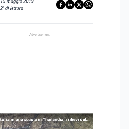
15 maggio 2019
2
' di lettura
Sparatoria in una scuola in Thailandia, i rilievi della polizia