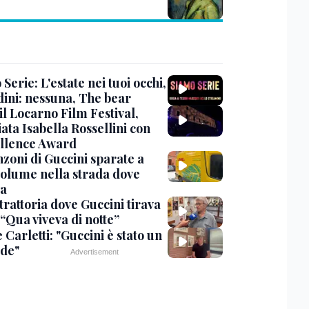
Serie: L'estate nei tuoi occhi,
dini: nessuna, The bear
 il Locarno Film Festival,
ata Isabella Rossellini con
ellence Award
nzoni di Guccini sparate a
 volume nella strada dove
va
trattoria dove Guccini tirava
 “Qua viveva di notte”
Carletti: "Guccini è stato un
de"