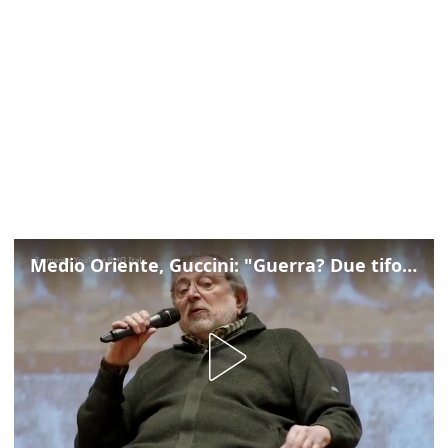
Medio Oriente, Guccini: "Guerra? Due tifoserie che si urlano contro e dimenticano vittime"