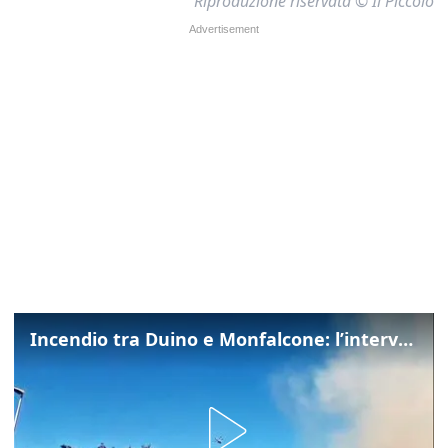
Riproduzione riservata © Il Piccolo
Incendio tra Duino e Monfalcone: l’intervento dei vigili del fuoco