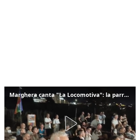
Marghera canta "La Locomotiva": la parrocchia della Cita ricorda Guccini