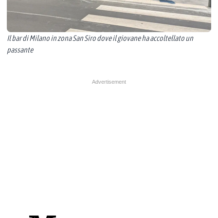
Il bar di Milano in zona San Siro dove il giovane ha accoltellato un
passante