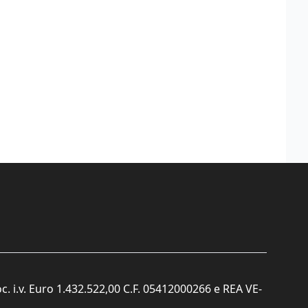
c. i.v. Euro 1.432.522,00 C.F. 05412000266 e REA VE-