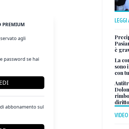
LEGGI
 PREMIUM
Preci
servato agli
Pasia
è gra
e password se hai
La co
sono i
con tu
EDI
Antitr
Dolom
rimbor
diritt
te di abbonamento sul
VIDEO