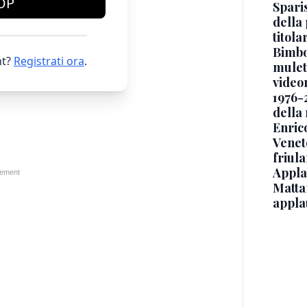
OP
Sparis
della 
titol
Bimbo
t?
Registrati ora
.
mulett
video
1976-
della
Enric
Veneto
friul
Applau
Mattar
appla