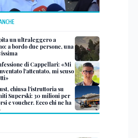
 ANCHE
pita un ultraleggero a
no: a bordo due persone, una
vissima
nfessione di Cappellari: «Mi
nventato l'attentato, mi scuso
tti»
ust, chiusa l’istruttoria su
iti Superski: 30 milioni per
si e voucher. Ecco chi ne ha
o