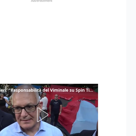
Gualtieri: "Responsabilità del Viminale su Spin Time? La posizione dei partiti è nota"