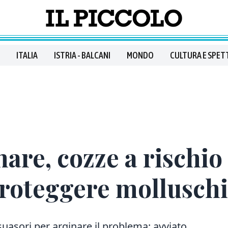
ITALIA
ISTRIA - BALCANI
MONDO
CULTURA E SPET
are, cozze a rischio 
proteggere molluschi
issuasori per arginare il problema: avviato