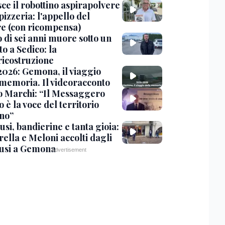
ce il robottino aspirapolvere
pizzeria: l'appello del
are (con ricompensa)
 di sei anni muore sotto un
o a Sedico: la
ricostruzione
2026: Gemona, il viaggio
 memoria. Il videoracconto
o Marchi: “Il Messaggero
 è la voce del territorio
ano”
si, bandierine e tanta gioia:
ella e Meloni accolti dagli
usi a Gemona